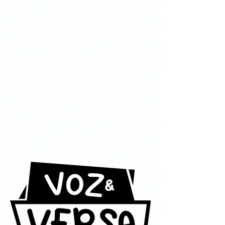
IRREVE
POÉTICO
RENTE
SONORO
PRÓXIM
O