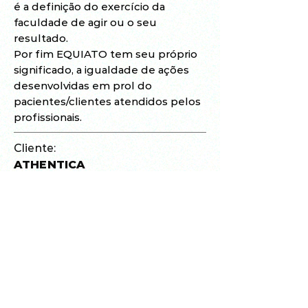
é a definição do exercício da
faculdade de agir ou o seu
resultado.
Por fim EQUIATO tem seu próprio
significado, a igualdade de ações
desenvolvidas em prol do
pacientes/clientes atendidos pelos
profissionais.
Cliente:
ATHENTICA
Atuação:
MARCAS E PATENTES
Localizado em Concórdia-SC, o
escritório de advocacia voltado para
o ramo de registros de marcas e
patentes, conta com duas
advogadas que atuam
exclusivamente nessa frente.