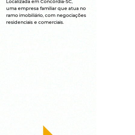
Localizada em Concórdia-SC,
uma empresa familiar que atua no
ramo imobiliário, com negociações
residenciais e comerciais.
ACOLHI
CONFIANÇA
MENTO
REALIZAÇÃ
FAMILIA
O
R