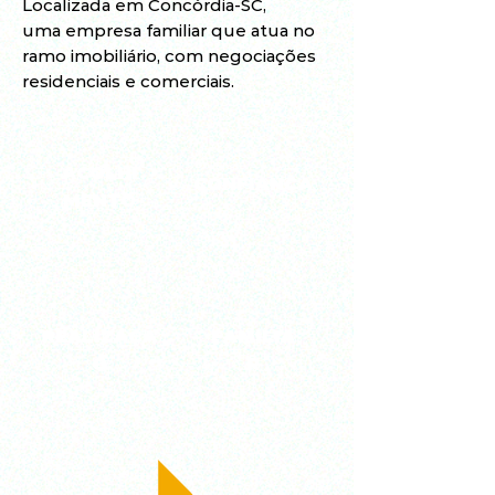
Localizada em Concórdia-SC,
uma empresa familiar que atua no
ramo imobiliário, com negociações
residenciais e comerciais.
ACOLHI
CONFIANÇA
MENTO
REALIZAÇÃ
FAMILIA
O
R