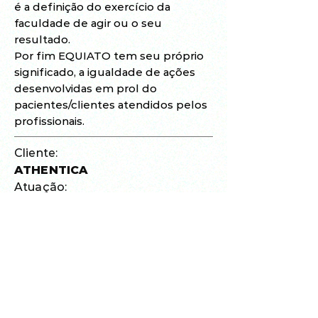
é a definição do exercício da
faculdade de agir ou o seu
resultado.
Por fim EQUIATO tem seu próprio
significado, a igualdade de ações
desenvolvidas em prol do
pacientes/clientes atendidos pelos
profissionais.
Cliente:
ATHENTICA
Atuação:
MARCAS E PATENTES
Localizado em Concórdia-SC, o
escritório de advocacia voltado para
o ramo de registros de marcas e
patentes, conta com duas
advogadas que atuam
exclusivamente nessa frente.