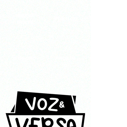
IRREVE
POÉTICO
RENTE
SONORO
PRÓXIM
O